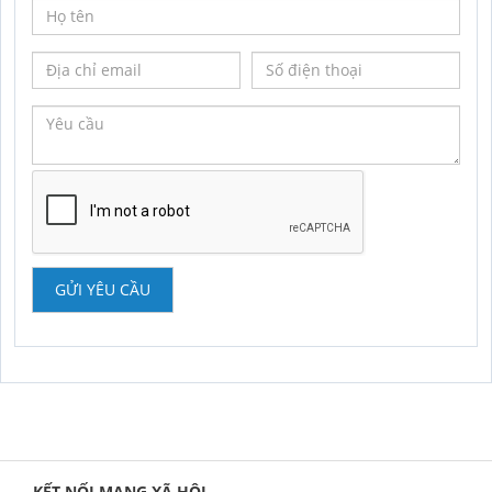
GỬI YÊU CẦU
KẾT NỐI MẠNG XÃ HỘI