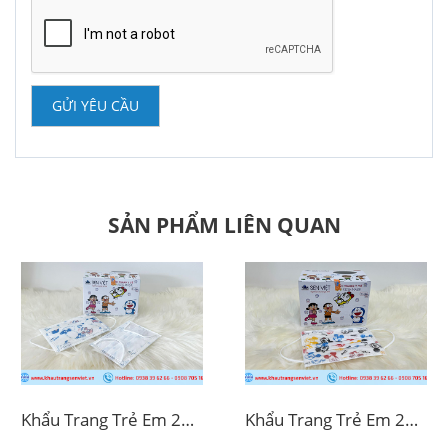
GỬI YÊU CẦU
SẢN PHẨM LIÊN QUAN
Khẩu Trang Trẻ Em 2D In Hình Cừu
Khẩu Trang Trẻ Em 2D In Hình Chuột Micky